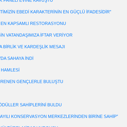
K PANELİ EVİNE KAVUŞTU
ETİMİZİN EBEDİ KARAKTERİNİN EN GÜÇLÜ İFADESİDİR”
N EN KAPSAMLI RESTORASYONU
İN VATANDAŞIMIZA İFTAR VERİYOR
 BİRLİK VE KARDEŞLİK MESAJI
DA SAHAYA İNDİ
 HAMLESİ
ĞRENEN GENÇLERLE BULUŞTU
ÖDÜLLER SAHİPLERİNİ BULDU
SAYILI KONSERVASYON MERKEZLERİNDEN BİRİNE SAHİP”