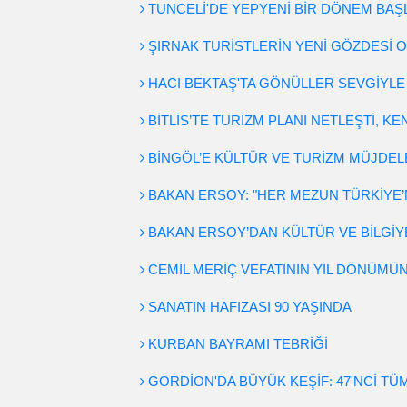
TUNCELİ'DE YEPYENİ BİR DÖNEM BAŞ
ŞIRNAK TURİSTLERİN YENİ GÖZDESİ 
HACI BEKTAŞ'TA GÖNÜLLER SEVGİYLE
BİTLİS’TE TURİZM PLANI NETLEŞTİ, K
BİNGÖL’E KÜLTÜR VE TURİZM MÜJDEL
BAKAN ERSOY: "HER MEZUN TÜRKİYE’N
BAKAN ERSOY’DAN KÜLTÜR VE BİLGİYE
CEMİL MERİÇ VEFATININ YIL DÖNÜMÜN
SANATIN HAFIZASI 90 YAŞINDA
KURBAN BAYRAMI TEBRİĞİ
GORDİON'DA BÜYÜK KEŞİF: 47'NCİ TÜM