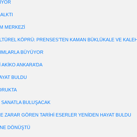
LIYOR
KALKTI
AM MERKEZİ
ÜLTÜREL KÖPRÜ: PRENSES’TEN KAMAN BÜKLÜKALE VE KALE
IMLARLA BÜYÜYOR
İ AKİKO ANKARA’DA
HAYAT BULDU
ORUKTA
 SANATLA BULUŞACAK
E ZARAR GÖREN TARİHİ ESERLER YENİDEN HAYAT BULDU
SİNE DÖNÜŞTÜ