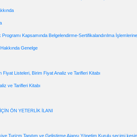
akkında
a
lik Programı Kapsamında Belgelendirme-Sertifikalandırılma İşlemlerin
ı Hakkında Genelge
iyat Listeleri, Birim Fiyat Analiz ve Tarifleri Kitabı
liz ve Tarifleri Kitabı
İÇİN ÖN YETERLİK İLANI
ürkiye Turizm Tanıtım ve Geliştirme Ajansı Yönetim Kurulu seçimi kesi