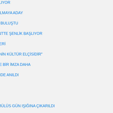
LIYOR
OLMAYA ADAY
 BULUŞTU
ENTTE ŞENLİK BAŞLIYOR
ERİ
İN KÜLTÜR ELÇİSİDİR”
 BİR İMZA DAHA
DE ANILDI
ÜLÜS GÜN IŞIĞINA ÇIKARILDI