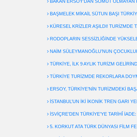
BAKAN ERSOY’DAN SOMUT OLMAYAN 
BAŞMELEK MİKAİL SÜTUN BAŞI TÜRKİ
KÜRESEL KRİZLER AŞILDI! TURİZMDE T
RODOPLARIN SESSİZLİĞİNDE YÜKSELEN 
NAİM SÜLEYMANOĞLU’NUN ÇOCUKLUK
TÜRKİYE, İLK 9 AYLIK TURİZM GELİRİ
TÜRKİYE TURİZMDE REKORLARA DO
ERSOY, TÜRKİYE’NİN TURİZMDEKİ BAŞ
İSTANBUL’UN İKİ İKONİK TREN GARI 
İSVİÇRE’DEN TÜRKİYE’YE TARİHÎ İAD
5. KORKUT ATA TÜRK DÜNYASI FİLM F