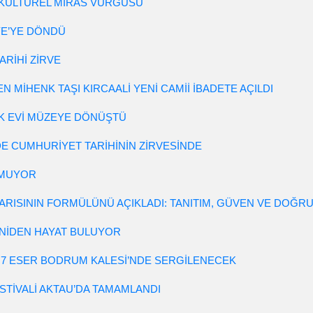
KÜLTÜREL MİRAS VURGUSU
YE’YE DÖNDÜ
ARİHİ ZİRVE
MİHENK TAŞI KIRCAALİ YENİ CAMİİ İBADETE AÇILDI
 EVİ MÜZEYE DÖNÜŞTÜ
NDE CUMHURİYET TARİHİNİN ZİRVESİNDE
YMUYOR
ARISININ FORMÜLÜNÜ AÇIKLADI: TANITIM, GÜVEN VE DOĞRU
YENİDEN HAYAT BULUYOR
E: 7 ESER BODRUM KALESİ’NDE SERGİLENECEK
ESTİVALİ AKTAU’DA TAMAMLANDI