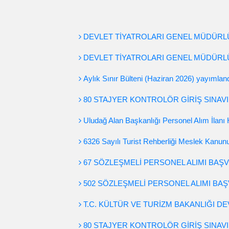
DEVLET TİYATROLARI GENEL MÜDÜRLÜĞ
DEVLET TİYATROLARI GENEL MÜDÜRLÜ
Aylık Sınır Bülteni (Haziran 2026) yayımland
80 STAJYER KONTROLÖR GİRİŞ SINAVI
Uludağ Alan Başkanlığı Personel Alım İlanı 
6326 Sayılı Turist Rehberliği Meslek Kanu
67 SÖZLEŞMELİ PERSONEL ALIMI BAŞ
502 SÖZLEŞMELİ PERSONEL ALIMI BA
T.C. KÜLTÜR VE TURİZM BAKANLIĞI D
80 STAJYER KONTROLÖR GİRİŞ SINAVI 