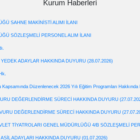
Kurum Haberleri
Ü SAHNE MAKİNİSTİ ALIMI İLANI
ĞÜ SÖZLEŞMELİ PERSONEL ALIM İLANI
ı.
 YEDEK ADAYLAR HAKKINDA DUYURU (28.07.2026)
Hk.
nu Kapsamında Düzenlenecek 2026 Yılı Eğitim Programları Hakkında
VURU DEĞERLENDİRME SÜRECİ HAKKINDA DUYURU (27.07.202
ŞVURU DEĞERLENDİRME SÜRECİ HAKKINDA DUYURU (27.07.20
EVLET TİYATROLARI GENEL MÜDÜRLÜĞÜ 4/B SÖZLEŞMELİ PERS
ASİL ADAYLARI HAKKINDA DUYURU (01.07.2026)