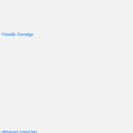
e Yönelik Genelge
n olmayan sonuçları