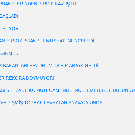
PHANELERİNDEN BİRİNE KAVUŞTU
BAŞLADI
ULUŞUYOR
AN ERSOY İSTANBUL MUSHAFI'NI İNCELEDİ
 GİRMEK
ZM BAKANLARI ERZURUM’DA BİR ARAYA GELDİ
LER REKORA DOYMUYOR!
SI ŞEHZADE KORKUT CAMİİ’NDE İNCELEMELERDE BULUNDU
 VE PİŞMİŞ TOPRAK LEVHALAR ANAVATANINDA