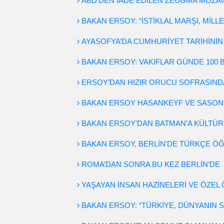
ABD'DEN İADE EDİLEN ZEUGMA MOZAİ
BAKAN ERSOY: “İSTİKLAL MARŞI, MİLL
AYASOFYA’DA CUMHURİYET TARİHİNİ
BAKAN ERSOY: VAKIFLAR GÜNDE 100 B
ERSOY’DAN HIZIR ORUCU SOFRASINDA
BAKAN ERSOY HASANKEYF VE SASON’
BAKAN ERSOY’DAN BATMAN’A KÜLTÜR
BAKAN ERSOY, BERLİN'DE TÜRKÇE Ö
ROMA’DAN SONRA BU KEZ BERLİN’DE
YAŞAYAN İNSAN HAZİNELERİ VE ÖZEL 
BAKAN ERSOY: “TÜRKİYE, DÜNYANIN 