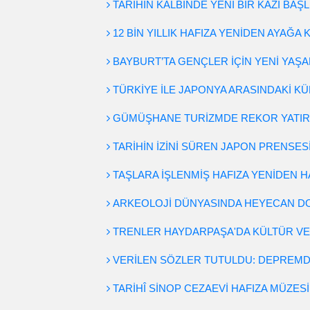
TARİHİN KALBİNDE YENİ BİR KAZI BAŞ
12 BİN YILLIK HAFIZA YENİDEN AYAĞA 
BAYBURT’TA GENÇLER İÇİN YENİ YAŞ
TÜRKİYE İLE JAPONYA ARASINDAKİ K
GÜMÜŞHANE TURİZMDE REKOR YATIR
TARİHİN İZİNİ SÜREN JAPON PRENSES
TAŞLARA İŞLENMİŞ HAFIZA YENİDEN 
ARKEOLOJİ DÜNYASINDA HEYECAN D
TRENLER HAYDARPAŞA'DA KÜLTÜR VE
VERİLEN SÖZLER TUTULDU: DEPREMD
TARİHÎ SİNOP CEZAEVİ HAFIZA MÜZE